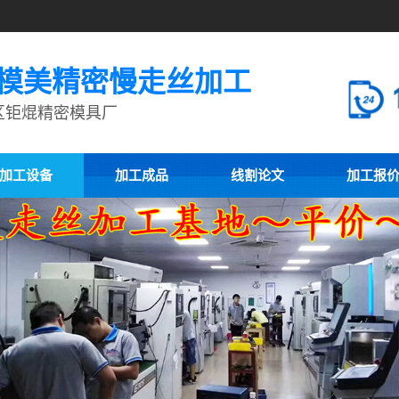
模美精密慢走丝加工
区钜焜精密模具厂
加工设备
加工成品
线割论文
加工报