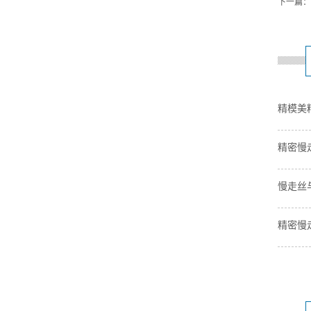
下一篇
精模美
精密慢
慢走丝
精密慢