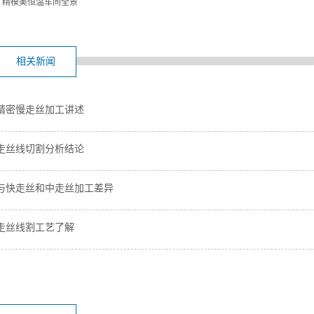
：
精模美恒温车间全景
相关新闻
精密慢走丝加工讲述
走丝线切割分析结论
与快走丝和中走丝加工差异
走丝线割工艺了解