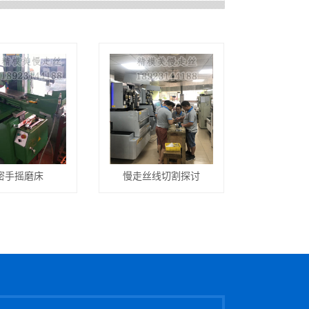
密手摇磨床
慢走丝线切割探讨